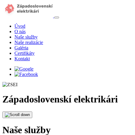
Úvod
O nás
Naše služby
Naše realizácie
Galéria
Certifikáty
Kontakt
Západoslovenskí elektrikári
Naše služby