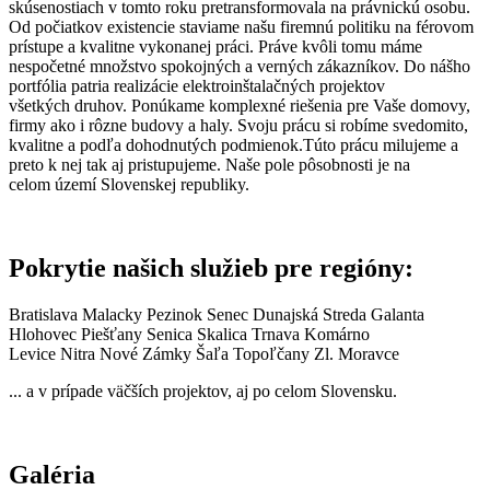
skúsenostiach v tomto roku pretransformovala na právnickú osobu.
Od počiatkov existencie staviame našu firemnú politiku na férovom
prístupe a kvalitne vykonanej práci. Práve kvôli tomu máme
nespočetné množstvo spokojných a verných zákazníkov. Do nášho
portfólia patria realizácie elektroinštalačných projektov
všetkých druhov. Ponúkame komplexné riešenia pre Vaše domovy,
firmy ako i rôzne budovy a haly. Svoju prácu si robíme svedomito,
kvalitne a podľa dohodnutých podmienok.Túto prácu milujeme a
preto k nej tak aj pristupujeme. Naše pole pôsobnosti je na
celom území Slovenskej republiky.
Pokrytie našich služieb pre regióny:
Bratislava Malacky Pezinok Senec Dunajská Streda Galanta
Hlohovec Piešťany Senica Skalica Trnava Komárno
Levice Nitra Nové Zámky Šaľa Topoľčany Zl. Moravce
... a v prípade väčších projektov, aj po celom Slovensku.
Galéria