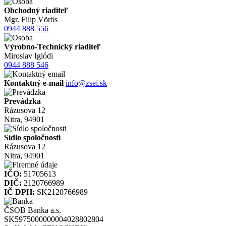
Obchodný riaditeľ
Mgr. Filip Vörös
0944 888 556
Výrobno-Technický riaditeľ
Miroslav Iglódi
0944 888 546
Kontaktný e-mail
info@zsei.sk
Prevádzka
Rázusova 12
Nitra, 94901
Sídlo spoločnosti
Rázusova 12
Nitra, 94901
IČO:
51705613
DIČ:
2120766989
IČ DPH:
SK2120766989
ČSOB Banka a.s.
SK5975000000004028802804