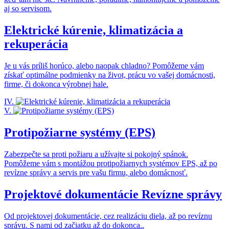
aj so servisom.
Elektrické kúrenie, klimatizácia a
rekuperácia
Je u vás príliš horúco, alebo naopak chladno? Pomôžeme vám
získať optimálne podmienky na život, prácu vo vašej domácnosti,
firme, či dokonca výrobnej hale.
IV.
V.
Protipožiarne systémy (EPS)
Zabezpečte sa proti požiaru a užívajte si pokojný spánok.
Pomôžeme vám s montážou protipožiarnych systémov EPS, až po
revízne správy a servis pre vašu firmu, alebo domácnosť.
Projektové dokumentácie Revízne správy
Od projektovej dokumentácie, cez realizáciu diela, až po revíznu
správu. S nami od začiatku až do dokonca..