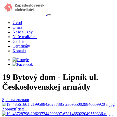
Úvod
O nás
Naše služby
Naše realizácie
Galéria
Certifikáty
Kontakt
19 Bytový dom - Lipník ul.
Československej armády
Späť na zoznam
Zobraziť detail